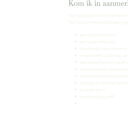
Kom ik in aanmer
Normaal gezien komt iedereen in
Toch zijn er enkele uitzonderin
een hartpatiënt bent
een vaatziekte hebt
bloedverdunners inneemt, 
herpes heeft op de dag va
psoriasis of eczeem heeft
chemotherapie of bestrali
antibiotica of cortisoneb
bloedgever bent op het mo
zwanger bent
borstvoeding geeft
…