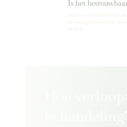
Is het betrouwbaar
Gezien mijn medische kennis als 
dermatologisch getest zijn, teve
verdeler.
Hoe verloop
behandeling