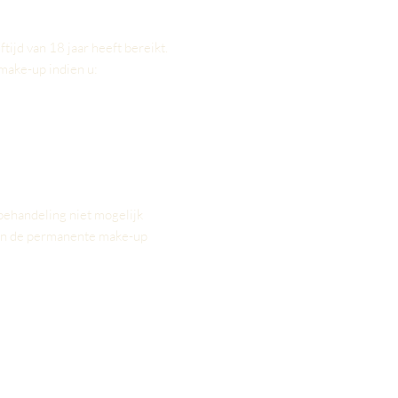
jd van 18 jaar heeft bereikt.
make-up indien u:
behandeling niet mogelijk
 van de permanente make-up