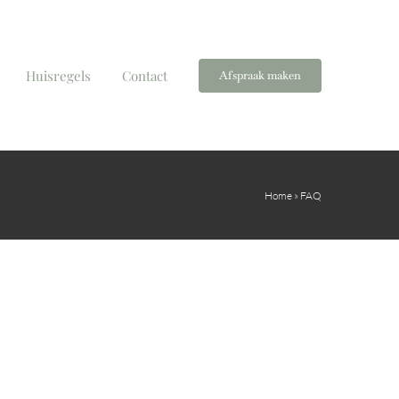
Huisregels
Contact
Afspraak maken
Home
»
FAQ