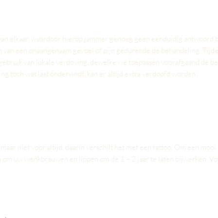
an elkaar, waardoor hierop jammer genoeg geen eenduidig antwoord bes
n van een onaangenaam gevoel of pijn gedurende de behandeling. Tijde
bruik van lokale verdoving, dewelke we toepassen voorafgaand de beh
ing toch wat last ondervindt, kan er altijd extra verdoofd worden.
maar niet voor altijd, daarin verschilt het met een tattoo. Om een moo
 om uw wenkbrauwen en lippen om de 1 – 2 jaar te laten bijwerken. Voo