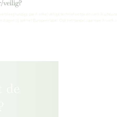
/veilig?
verpleegkundige pas ik enkel veilige technieken toe en werk ik uitslui
ns dragen zij ook het Europees label. Ook het toestel waarmee ik werk,
t de
Op de dag van de 
om ongeschminkt 
iedere behandeling
?
plaatselijke verdov