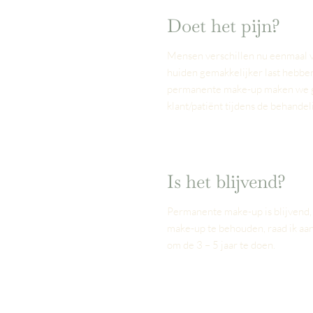
Doet het pijn?
Mensen verschillen nu eenmaal v
huiden gemakkelijker last hebbe
permanente make-up maken we ge
klant/patiënt tijdens de behandel
Is het blijvend?
Permanente make-up is blijvend, 
make-up te behouden, raad ik aan
om de 3 – 5 jaar te doen.