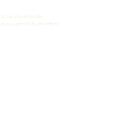
tend met pigmenten die
 werd aangekocht bij een erkend
behandeling is het aan te raden
naar uw afspraak te komen. Voor
 maken wij gebruik van een lichte
ing.